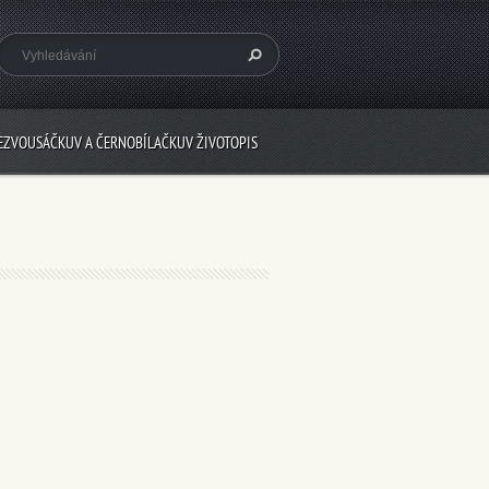
EZVOUSÁČKUV A ČERNOBÍLAČKUV ŽIVOTOPIS