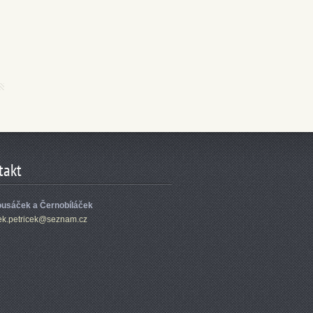
takt
usáček a Černobíláček
ek.
petricek
@seznam.
cz