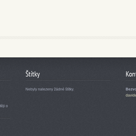
Štítky
Kon
Nebyly nalezeny žádné štítky.
Bezvo
david
ěji o