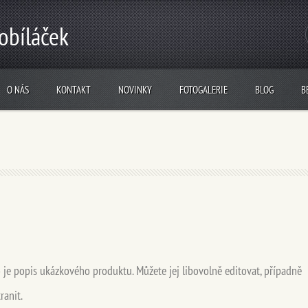
obíláček
O NÁS
KONTAKT
NOVINKY
FOTOGALERIE
BLOG
B
 je popis ukázkového produktu. Můžete jej libovolně editovat, případně
ranit.