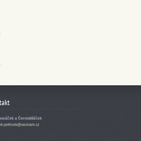
e
takt
usáček a Černobíláček
ek.
petricek
@seznam.
cz