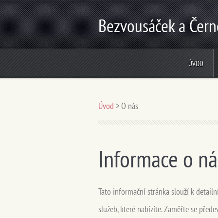
Bezvousáček a Čern
ÚVOD
Úvod
>
O nás
Informace o ná
Tato informační stránka slouží k detail
služeb, které nabízíte. Zaměřte se předev