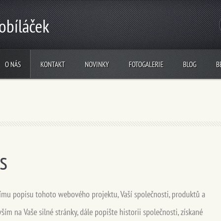
obíláček
O NÁS
KONTAKT
NOVINKY
FOTOGALERIE
BLOG
B
s
nímu popisu tohoto webového projektu, Vaší společnosti, produktů a
ším na Vaše silné stránky, dále popište historii společnosti, získané