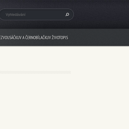
EZVOUSÁČKUV A ČERNOBÍLAČKUV ŽIVOTOPIS