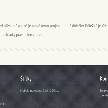
í uživatelé a proč je právě tento projekt pro ně důležitý. Důležité je Vaš
to stránky pravidelně vraceli.
Štítky
Kon
Nebyly nalezeny žádné štítky.
Bezvo
david
ěji o