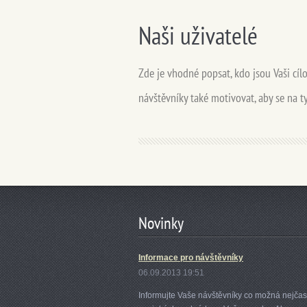
Naši uživatelé
Zde je vhodné popsat, kdo jsou Vaši cílov
návštěvníky také motivovat, aby se na ty
Novinky
Informace pro návštěvníky
06.09.2013 19:51
Informujte Vaše návštěvníky co možná nejčast