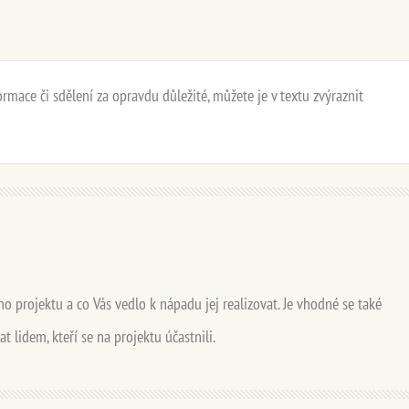
ormace či sdělení za opravdu důležité, můžete je v textu zvýraznit
ho projektu a co Vás vedlo k nápadu jej realizovat. Je vhodné se také
t lidem, kteří se na projektu účastnili.